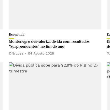
Economia
E
Montenegro desvaloriza dívida com resultados
D
“surpreendentes” no fim do ano
d
DN/Lusa
04 Agosto 2026
T