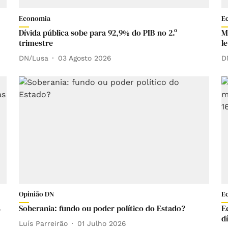
Economia
E
Dívida pública sobe para 92,9% do PIB no 2.º
M
trimestre
l
DN/Lusa
03 Agosto 2026
D
Opinião DN
E
s
Soberania: fundo ou poder político do Estado?
E
d
Luís Parreirão
01 Julho 2026