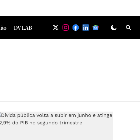
ião
DV LAB