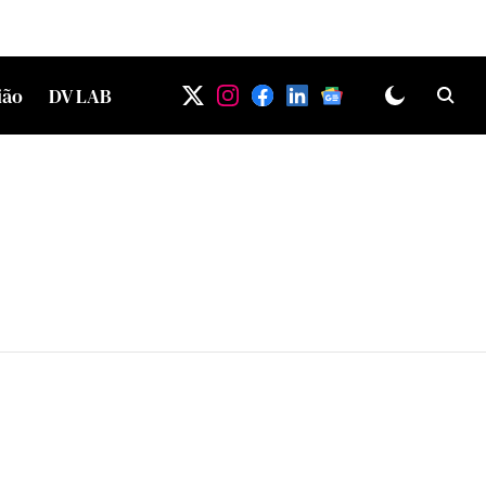
ião
DV LAB