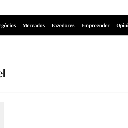
egócios
Mercados
Fazedores
Empreender
Opin
el