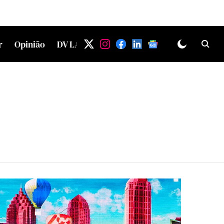
r
Opinião
DV LAB