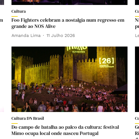
Cultura
C
em
Foo Fighters celebram a nostalgia num regresso em
N
grande ao NOS Alive
p
Amanda Lima
11 Julho 2026
L
Cultura DN Brasil
Cu
Do campo de batalha ao palco da cultura: festival
G
Mimo ocupa local onde nasceu Portugal
R