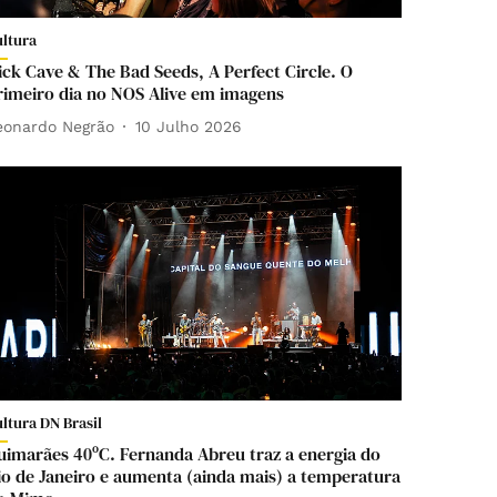
ultura
ick Cave & The Bad Seeds, A Perfect Circle. O
rimeiro dia no NOS Alive em imagens
eonardo Negrão
10 Julho 2026
ltura DN Brasil
uimarães 40ºC. Fernanda Abreu traz a energia do
io de Janeiro e aumenta (ainda mais) a temperatura