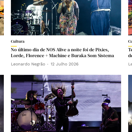
Cultura
C
No último dia de NOS Alive a noite foi de Pixies,
T
Lorde, Florence + Machine e Buraka Som Sistema
d
Leonardo Negrão
12 Julho 2026
L