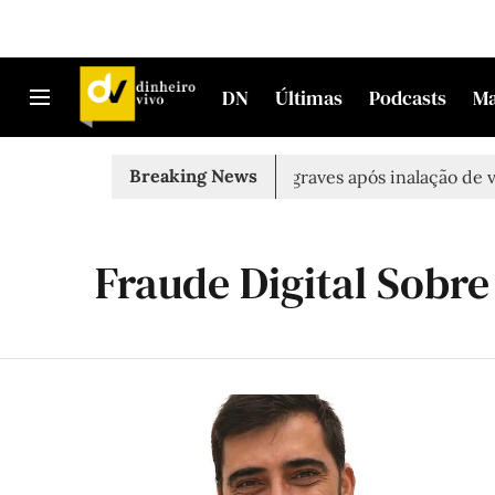
DN
Últimas
Podcasts
M
Breaking News
orto em Sintra
Três feridos graves após inalação de vapo
Fraude Digital Sobr