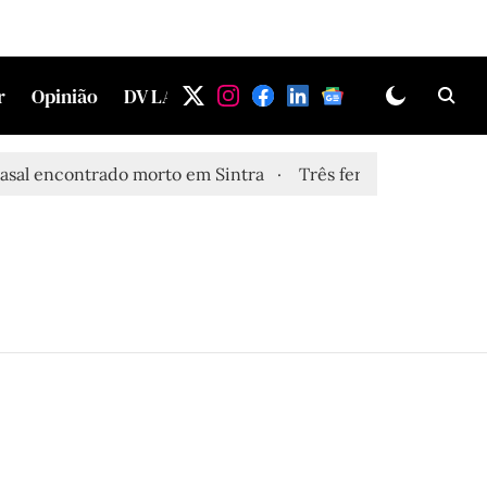
r
Opinião
DV LAB
 encontrado morto em Sintra
Três feridos graves após in