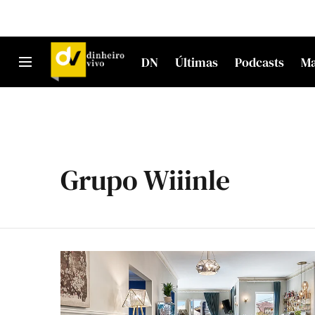
DN
Últimas
Podcasts
M
Grupo Wiiinle