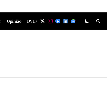
r
Opinião
DV LAB