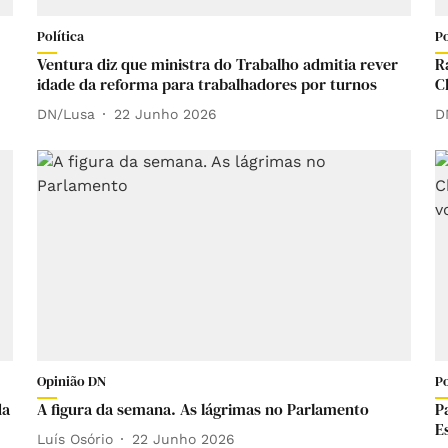
Política
Po
Ventura diz que ministra do Trabalho admitia rever
R
idade da reforma para trabalhadores por turnos
C
DN/Lusa
22 Junho 2026
D
Opinião DN
Po
da
A figura da semana. As lágrimas no Parlamento
P
E
Luís Osório
22 Junho 2026