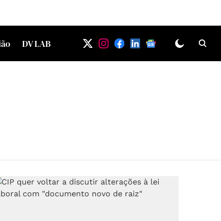
ião
DV LAB