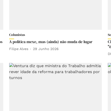
Colunistas
S
os
A política mexe, mas (ainda) não muda de lugar
C
"
Filipe Alves
29 Junho 2026
D