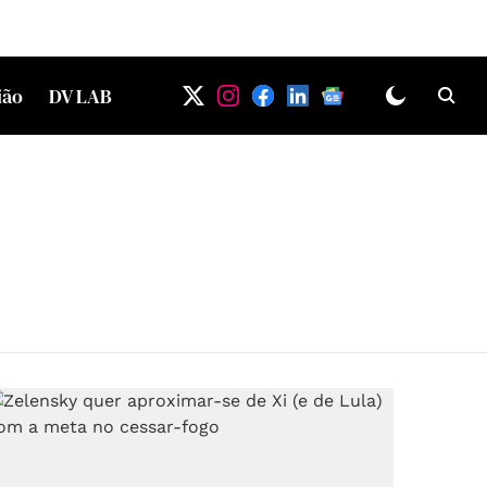
ião
DV LAB