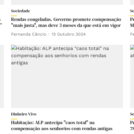
Sociedade
S
s
Rendas congeladas. Governo promete compensação
P
”
"mais justa", mas deve 3 meses da que está em vigor
M
Fernanda Câncio
13 Outubro 2024
F
Dinheiro Vivo
S
Habitação: ALP antecipa "caos total" na
P
compensação aos senhorios com rendas antigas
7