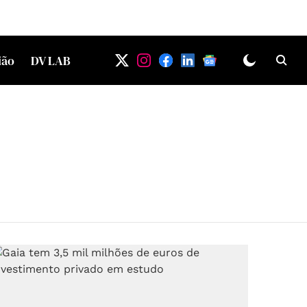
ião
DV LAB