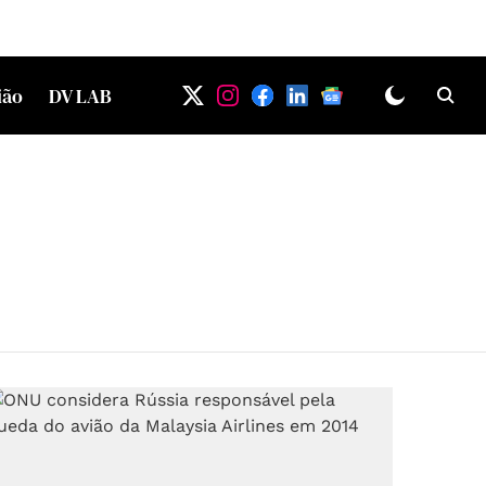
ião
DV LAB