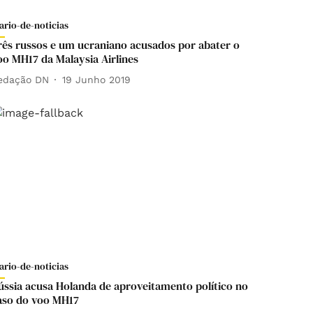
ario-de-noticias
rês russos e um ucraniano acusados por abater o
oo MH17 da Malaysia Airlines
edação DN
19 Junho 2019
ario-de-noticias
ússia acusa Holanda de aproveitamento político no
aso do voo MH17