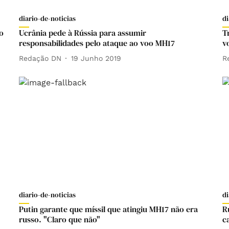
diario-de-noticias
di
ão
Ucrânia pede à Rússia para assumir
T
responsabilidades pelo ataque ao voo MH17
v
Redação DN
19 Junho 2019
R
diario-de-noticias
di
Putin garante que míssil que atingiu MH17 não era
R
russo. "Claro que não"
c