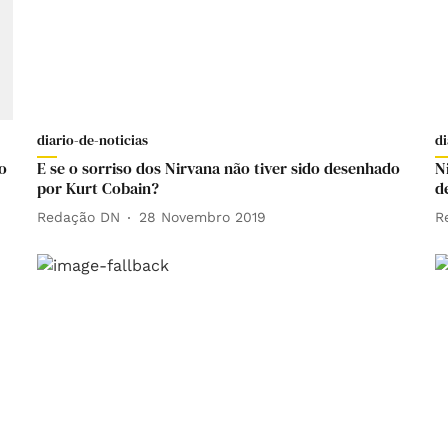
diario-de-noticias
di
o
E se o sorriso dos Nirvana não tiver sido desenhado
N
por Kurt Cobain?
d
Redação DN
28 Novembro 2019
R