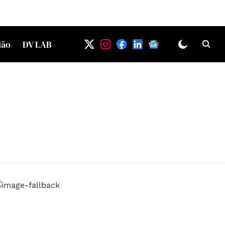
ião
DV LAB