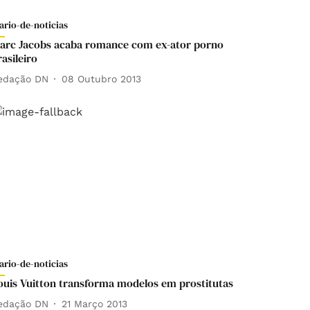
ario-de-noticias
arc Jacobs acaba romance com ex-ator porno
rasileiro
edação DN
08 Outubro 2013
ario-de-noticias
ouis Vuitton transforma modelos em prostitutas
edação DN
21 Março 2013