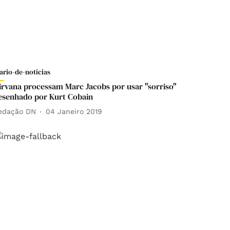
ario-de-noticias
irvana processam Marc Jacobs por usar "sorriso"
esenhado por Kurt Cobain
edação DN
04 Janeiro 2019