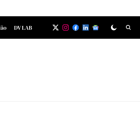
ião
DV LAB