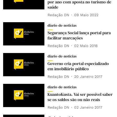
por ano com aposta no turismo de
saúde
Redação DN
09 Maio 2022
diario-de-noticias
Segurança Social lança portal para
facilitar marcações
Redação DN
02 Maio 2018
diario-de-noticias
Governo cria portal especializado
em imobiliário público
Redação DN
20 Janeiro 2017
diario-de-noticias
KuantoKusta. Vai ser possível saber
se os saldos são ou não reais
Redação DN
02 Janeiro 2017