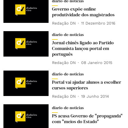
diario-de-noticias
Governo expõe online
produtividade dos magistrados
Redação DN
11 Dezembro 2016
diario-de-noticias
Jornal chinês ligado ao Partido
Comunista lançou portal em
português
Redação DN
08 Janeiro 2015
diario-de-noticias
Portal vai ajudar alunos a escolher
cursos superiores
Redação DN
19 Junho 2014
diario-de-noticias
PS acusa Governo de "propaganda"
com "meios do Estado"