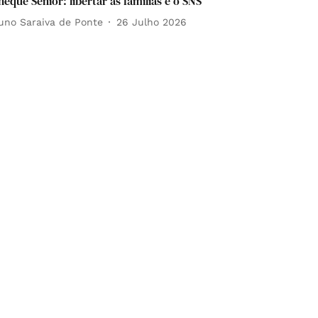
heque Sénior: libertar as famílias e o SNS
uno Saraiva de Ponte
26 Julho 2026