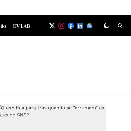
ião
DV LAB