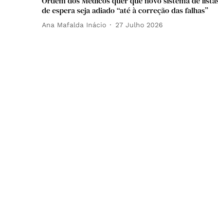
Ordem dos Médicos quer que novo sistema de lista
de espera seja adiado “até à correção das falhas”
Ana Mafalda Inácio
27 Julho 2026