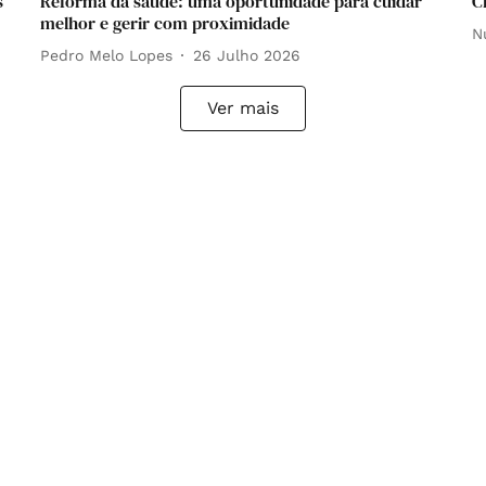
s
Reforma da saúde: uma oportunidade para cuidar
C
melhor e gerir com proximidade
N
Pedro Melo Lopes
26 Julho 2026
Ver mais