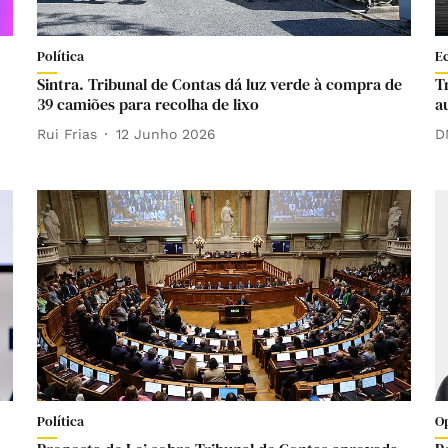
Política
E
Sintra. Tribunal de Contas dá luz verde à compra de
T
39 camiões para recolha de lixo
a
Rui Frias
12 Junho 2026
D
Política
O