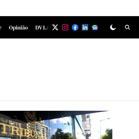
r
Opinião
DV LAB