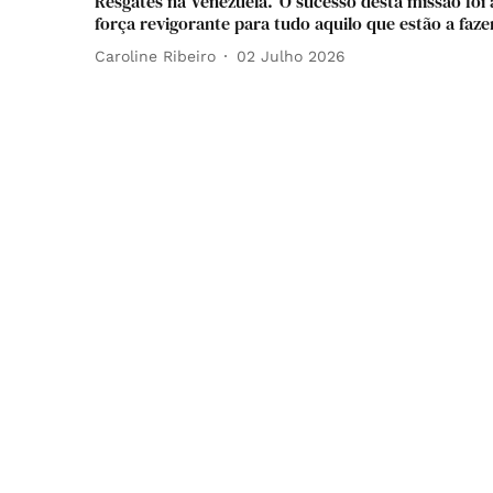
Resgates na Venezuela."O sucesso desta missão foi 
força revigorante para tudo aquilo que estão a faze
Caroline Ribeiro
02 Julho 2026