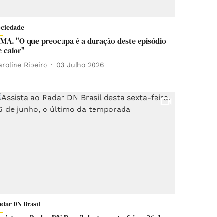
ociedade
PMA. "O que preocupa é a duração deste episódio
e calor"
aroline Ribeiro
03 Julho 2026
adar DN Brasil