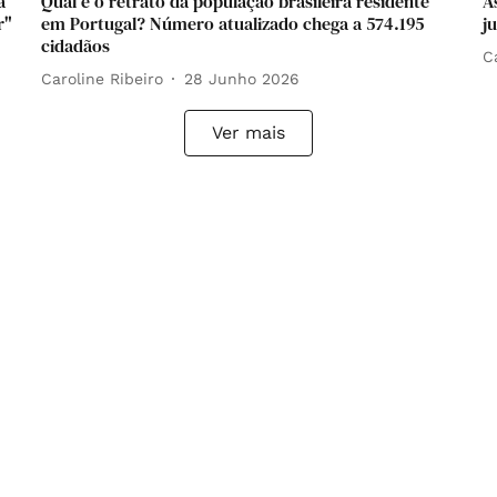
a
Qual é o retrato da população brasileira residente
A
r"
em Portugal? Número atualizado chega a 574.195
j
cidadãos
C
Caroline Ribeiro
28 Junho 2026
Ver mais