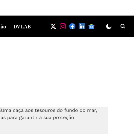
ião
DV LAB