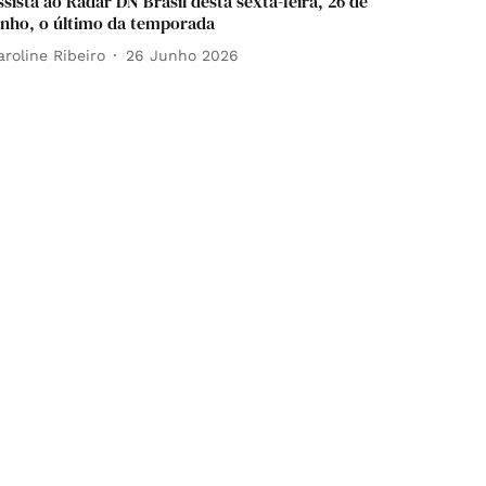
ssista ao Radar DN Brasil desta sexta-feira, 26 de
unho, o último da temporada
aroline Ribeiro
26 Junho 2026