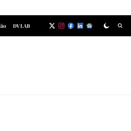
ião
DV LAB