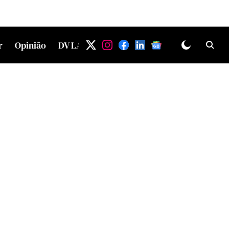
r
Opinião
DV LAB