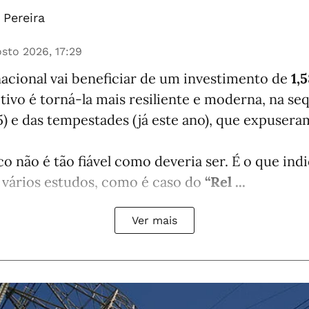
Pereira
sto 2026, 17:29
nacional vai beneficiar de um investimento de
1,
etivo é torná-la mais resiliente e moderna, na se
) e das tempestades (já este ano), que expuser
co não é tão fiável como deveria ser. É o que in
 vários estudos, como é caso do
“Rel ...
Ver mais