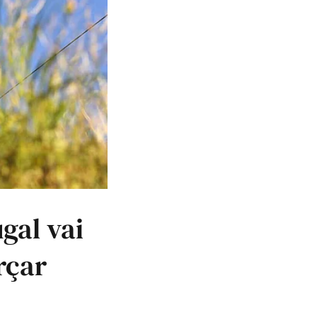
gal vai
rçar