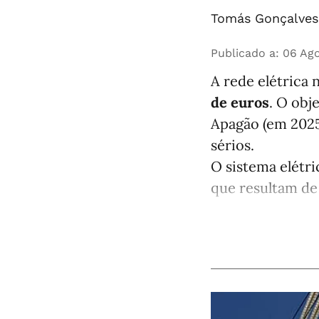
Tomás Gonçalves 
Publicado a
:
06 Ago
A rede elétrica 
de euros
. O obj
Apagão (em 2025
sérios.
O sistema elétri
que resultam de