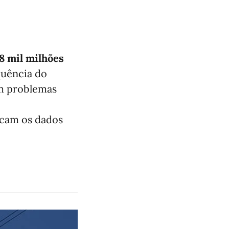
58 mil milhões
quência do
am problemas
dicam os dados