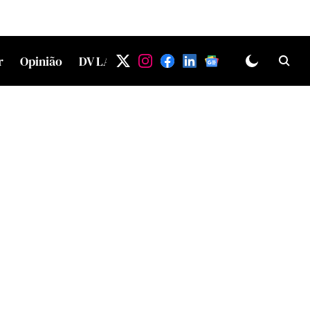
r
Opinião
DV LAB