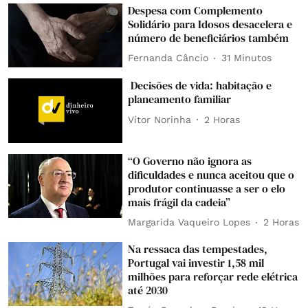
Despesa com Complemento
Solidário para Idosos desacelera e
número de beneficiários também
Fernanda Câncio
31 Minutos
Decisões de vida: habitação e
planeamento familiar
Vítor Norinha
2 Horas
“O Governo não ignora as
dificuldades e nunca aceitou que o
produtor continuasse a ser o elo
mais frágil da cadeia”
Margarida Vaqueiro Lopes
2 Horas
Na ressaca das tempestades,
Portugal vai investir 1,58 mil
milhões para reforçar rede elétrica
até 2030