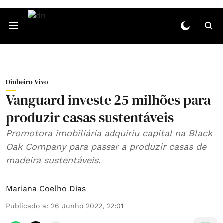
Dinheiro Vivo
Vanguard investe 25 milhões para
produzir casas sustentáveis
Promotora imobiliária adquiriu capital na Black
Oak Company para passar a produzir casas de
madeira sustentáveis.
Mariana Coelho Dias
Publicado a
:
26 Junho 2022, 22:01