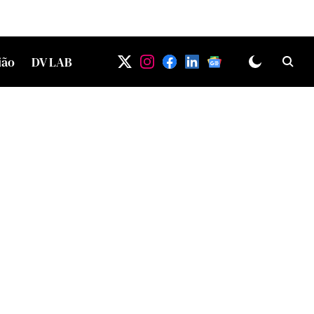
ião
DV LAB