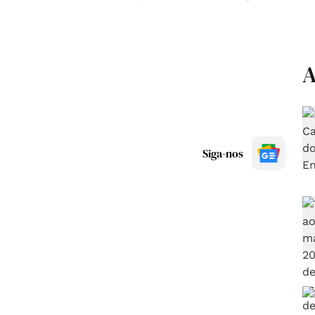
A
Siga-nos