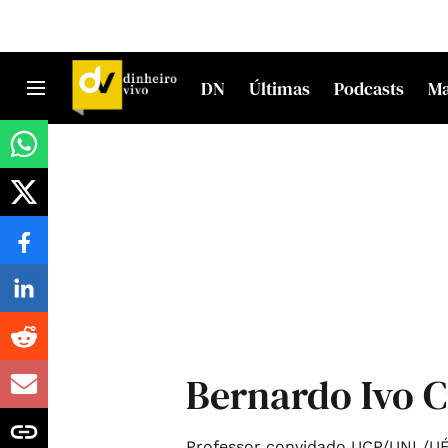
DN
Últimas
Podcasts
M
Bernardo Ivo 
Professor convidado UCP/UNL/U