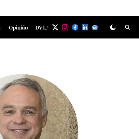
r
Opinião
DV LAB