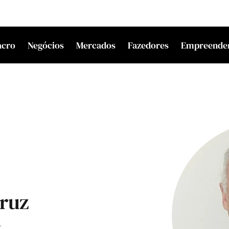
acro
Negócios
Mercados
Fazedores
Empreende
Cruz
É