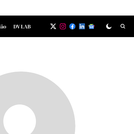
ião
DV LAB