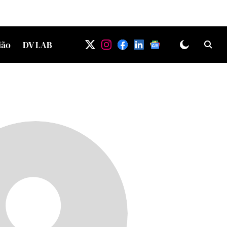
ião
DV LAB