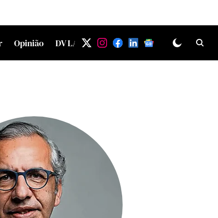
r
Opinião
DV LAB