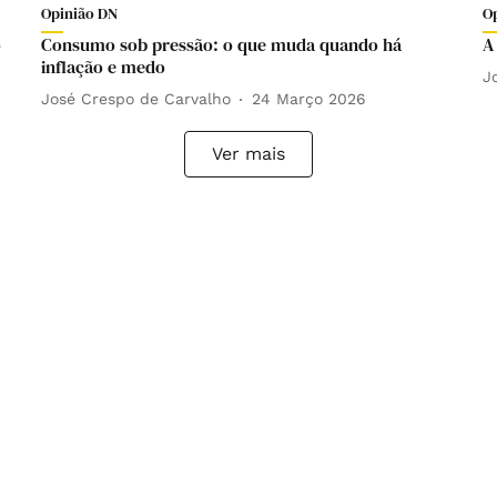
Opinião DN
O
o
Consumo sob pressão: o que muda quando há
A
inflação e medo
J
José Crespo de Carvalho
24 Março 2026
Ver mais