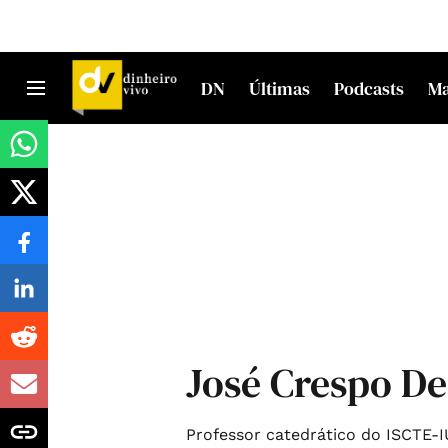
DN
Últimas
Podcasts
M
José Crespo De
Professor catedrático do ISCTE-I