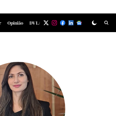
r
Opinião
DV LAB