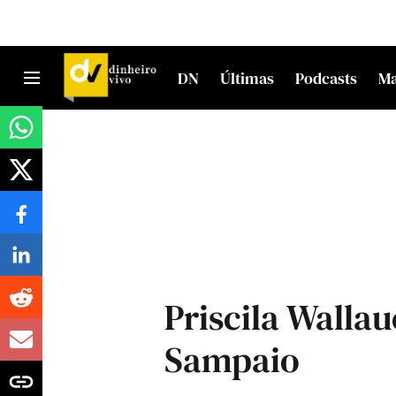
DN
Últimas
Podcasts
M
Priscila Walla
Sampaio