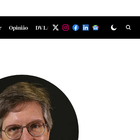
r
Opinião
DV LAB