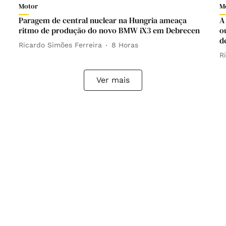
Motor
M
Paragem de central nuclear na Hungria ameaça
A
ritmo de produção do novo BMW iX3 em Debrecen
o
d
Ricardo Simões Ferreira
8 Horas
R
Ver mais