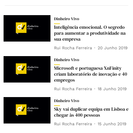
Dinheiro Vivo
Inteligência emocional. O segredo
para aumentar a produtividade na
sua empresa
Rui Rocha Ferreira
20 Junho 2019
Dinheiro Vivo
Microsoft e portuguesa XnFinity
criam laboratório de inovação e 40
empregos
Rui Rocha Ferreira
18 Junho 2019
Dinheiro Vivo
Sky vai duplicar equipa em Lisboa e
chegar às 400 pessoas
Rui Rocha Ferreira
15 Junho 2019