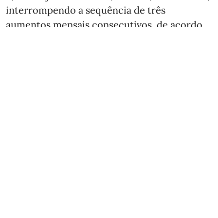
interrompendo a sequência de três
aumentos mensais consecutivos, de acordo
com dados divulgados esta terça-feira, 4 de
agosto.
A organização atribui o abrandamento à
moderação “temporária” dos preços da
energia, que recuaram quatro pontos
percentuais em relação ...
Ver mais