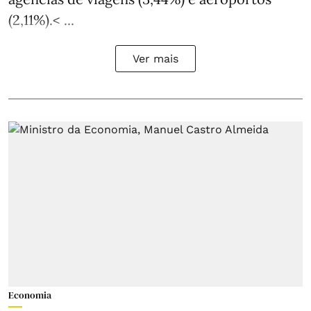
(2,11%).< ...
Ver mais
Economia