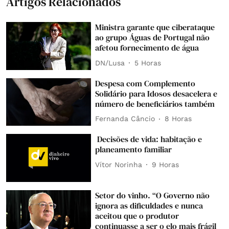
Artigos Relacionados
Ministra garante que ciberataque
ao grupo Águas de Portugal não
afetou fornecimento de água
DN/Lusa
5 Horas
Despesa com Complemento
Solidário para Idosos desacelera e
número de beneficiários também
Fernanda Câncio
8 Horas
Decisões de vida: habitação e
planeamento familiar
Vítor Norinha
9 Horas
Setor do vinho. “O Governo não
ignora as dificuldades e nunca
aceitou que o produtor
continuasse a ser o elo mais frágil