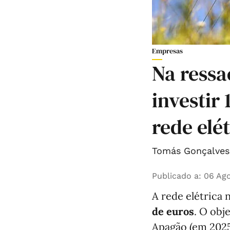
Empresas
Na ressa
investir
rede elé
Tomás Gonçalves 
Publicado a
:
06 Ago
A rede elétrica 
de euros
. O obj
Apagão (em 2025