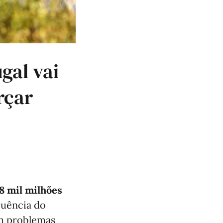
gal vai
rçar
58 mil milhões
quência do
am problemas