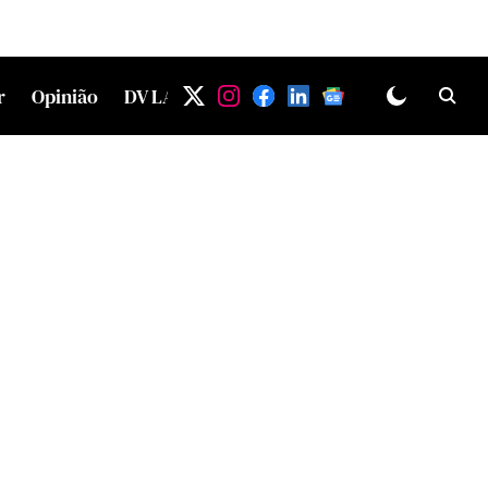
r
Opinião
DV LAB