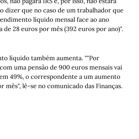
s, não pagará IRS e, por isso, não estará
sso dizer que no caso de um trabalhador que
 rendimento líquido mensal face ao ano
 de 28 euros por mês (392 euros por ano)".
nto líquido também aumenta. ""Por
 com uma pensão de 900 euros mensais vai
te em 49%, o correspondente a um aumento
or mês", lê-se no comunicado das Finanças.