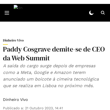
Dinheiro Vivo
Paddy Cosgrave demite-se de CEO
da Web Summit
A saída do cargo surge depois de empresas
como a Meta, Google e Amazon terem
anunciado um boicote à cimeira tecnológica
que se realiza em Lisboa no próximo mês.
Dinheiro Vivo
Publicado a
:
21 Outubro 2023, 14:41