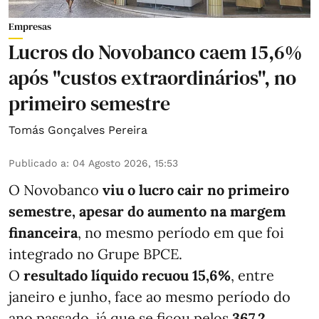
Empresas
Lucros do Novobanco caem 15,6%
após "custos extraordinários", no
primeiro semestre
Tomás Gonçalves Pereira
Publicado a
:
04 Agosto 2026, 15:53
O Novobanco
viu o lucro cair no primeiro
semestre, apesar do aumento na margem
financeira
, no mesmo período em que foi
integrado no Grupe BPCE.
O
resultado líquido recuou 15,6%
, entre
janeiro e junho, face ao mesmo período do
ano passado, já que se ficou pelos
367,2