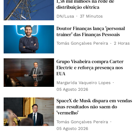
1,58 mil milhões na rede de
distribuição elétrica
DN/Lusa
37 Minutos
Doutor Finanças lança 'personal
trainer' das Finanças Pessoais
Tomás Gonçalves Pereira
2 Horas
Grupo Visabeira compra Carter
Electric e reforça presença nos
EUA
Margarida Vaqueiro Lopes
05 Agosto 2026
SpaceX de Musk dispara em vendas
mas resultados não saem do
'vermelho'
Tomás Gonçalves Pereira
05 Agosto 2026