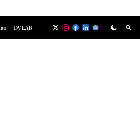
ião
DV LAB