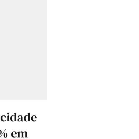
icidade
8% em