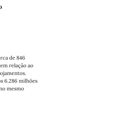
º
erca de 846
 em relação ao
lojamentos.
os 6.286 milhões
e no mesmo