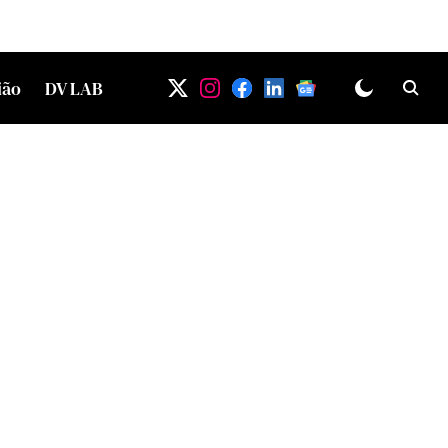
ião
DV LAB