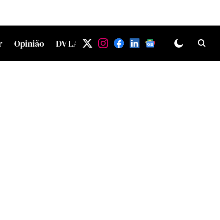
r
Opinião
DV LAB