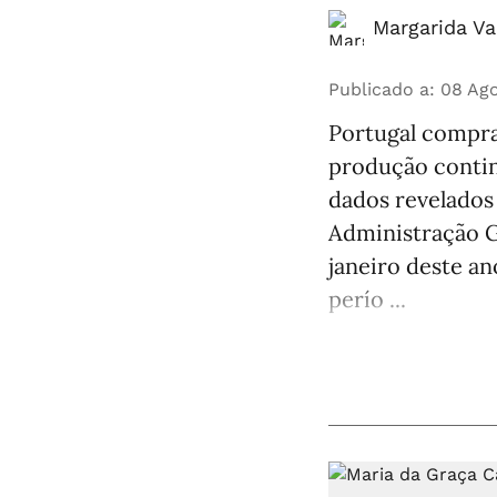
Margarida Va
Publicado a
:
08 Ago
Portugal compra
produção continu
dados revelados 
Administração G
janeiro deste an
perío ...