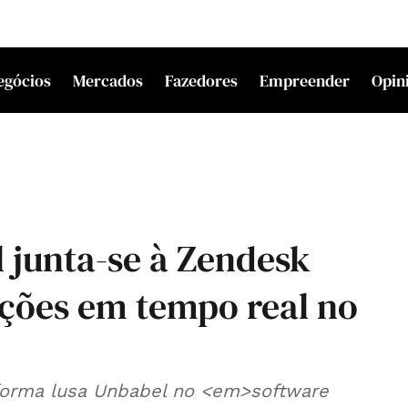
egócios
Mercados
Fazedores
Empreender
Opin
 junta-se à Zendesk
uções em tempo real no
aforma lusa Unbabel no <em>software