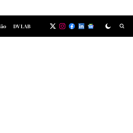
ião
DV LAB