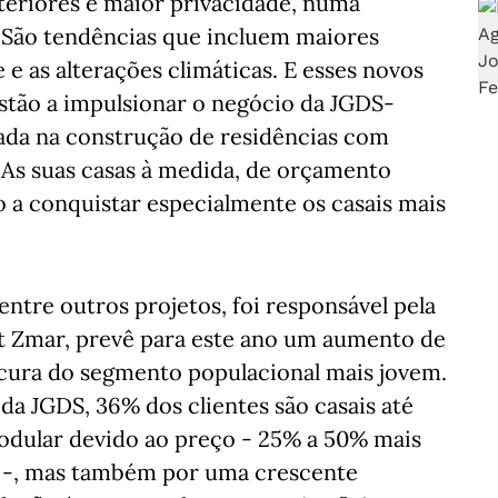
teriores e maior privacidade, numa
. São tendências que incluem maiores
e as alterações climáticas. E esses novos
tão a impulsionar o negócio da JGDS-
ada na construção de residências com
 As suas casas à medida, de orçamento
o a conquistar especialmente os casais mais
ntre outros projetos, foi responsável pela
t Zmar, prevê para este ano um aumento de
cura do segmento populacional mais jovem.
da JGDS, 36% dos clientes são casais até
odular devido ao preço - 25% a 50% mais
is -, mas também por uma crescente