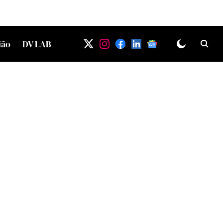
ião
DV LAB