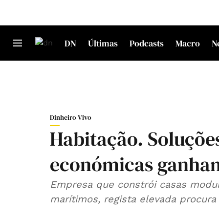
DN
Últimas
Podcasts
Macro
N
Dinheiro Vivo
Habitação. Soluções
económicas ganham
Empresa que constrói casas modul
marítimos, regista elevada procura