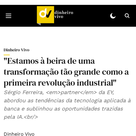
Dinheiro Vivo
"Estamos à beira de uma
transformação tão grande como a
primeira revolução industrial"
Sérgio Ferreira, <em>partner</em> da EY,
abordou as tendências da tecnologia aplicada à
banca e sublinhou as oportunidades trazidas
pela IA.<br/>
Dinheiro Vivo