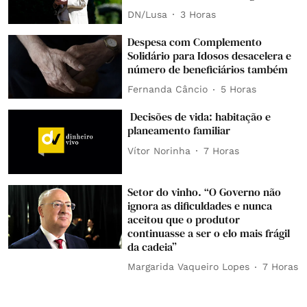
DN/Lusa
3 Horas
Despesa com Complemento
Solidário para Idosos desacelera e
número de beneficiários também
Fernanda Câncio
5 Horas
Decisões de vida: habitação e
planeamento familiar
Vítor Norinha
7 Horas
Setor do vinho. “O Governo não
ignora as dificuldades e nunca
aceitou que o produtor
continuasse a ser o elo mais frágil
da cadeia”
Margarida Vaqueiro Lopes
7 Horas