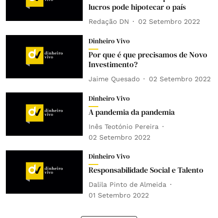
lucros pode hipotecar o país
Redação DN
02 Setembro 2022
Dinheiro Vivo
Por que é que precisamos de Novo
Investimento?
Jaime Quesado
02 Setembro 2022
Dinheiro Vivo
A pandemia da pandemia
Inês Teotónio Pereira
02 Setembro 2022
Dinheiro Vivo
Responsabilidade Social e Talento
Dalila Pinto de Almeida
01 Setembro 2022