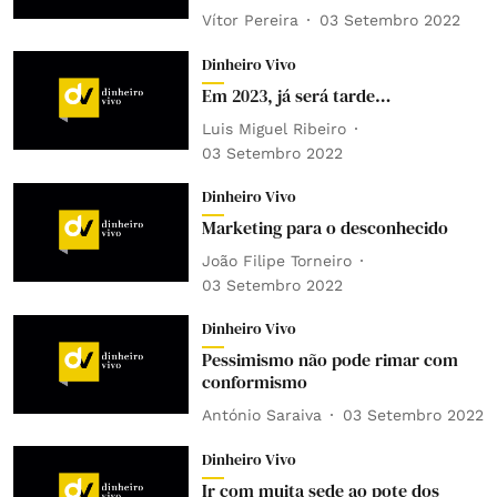
Vítor Pereira
03 Setembro 2022
Dinheiro Vivo
Em 2023, já será tarde…
Luis Miguel Ribeiro
03 Setembro 2022
Dinheiro Vivo
Marketing para o desconhecido
João Filipe Torneiro
03 Setembro 2022
Dinheiro Vivo
Pessimismo não pode rimar com
conformismo
António Saraiva
03 Setembro 2022
Dinheiro Vivo
Ir com muita sede ao pote dos