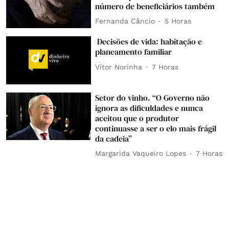
número de beneficiários também
Fernanda Câncio
5 Horas
Decisões de vida: habitação e
planeamento familiar
Vítor Norinha
7 Horas
Setor do vinho. “O Governo não
ignora as dificuldades e nunca
aceitou que o produtor
continuasse a ser o elo mais frágil
da cadeia”
Margarida Vaqueiro Lopes
7 Horas