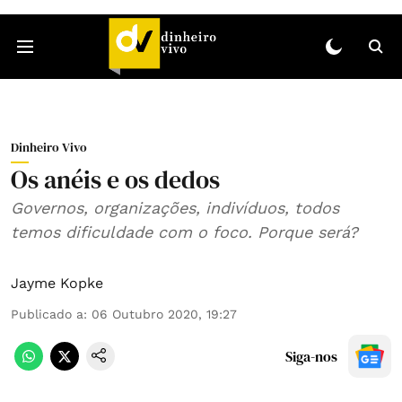
Dinheiro Vivo
Os anéis e os dedos
Governos, organizações, indivíduos, todos
temos dificuldade com o foco. Porque será?
Jayme Kopke
Publicado a
:
06 Outubro 2020, 19:27
Siga-nos