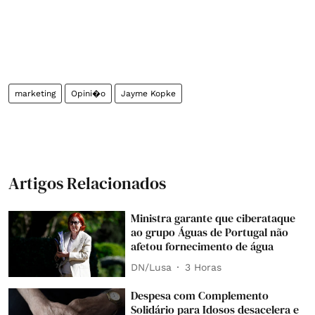
marketing
Opini�o
Jayme Kopke
Artigos Relacionados
Ministra garante que ciberataque
ao grupo Águas de Portugal não
afetou fornecimento de água
DN/Lusa
3 Horas
Despesa com Complemento
Solidário para Idosos desacelera e