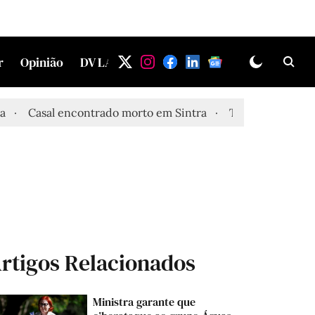
r
Opinião
DV LAB
asal encontrado morto em Sintra
Três feridos graves apó
rtigos Relacionados
Ministra garante que