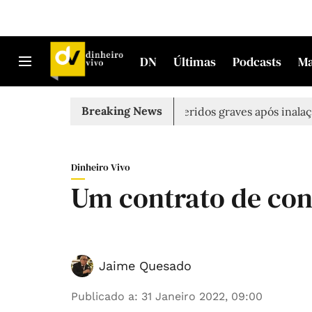
DN
Últimas
Podcasts
M
Breaking News
do morto em Sintra
Três feridos graves após inalação de 
Dinheiro Vivo
Um contrato de con
Jaime Quesado
Publicado a
:
31 Janeiro 2022, 09:00