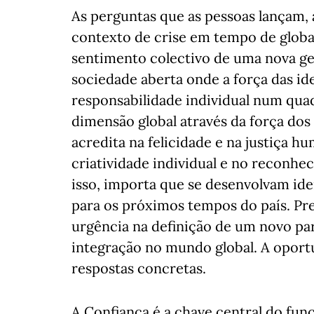
As perguntas que as pessoas lançam,
contexto de crise em tempo de glob
sentimento colectivo de uma nova g
sociedade aberta onde a força das id
responsabilidade individual num qua
dimensão global através da força do
acredita na felicidade e na justiça 
criatividade individual e no reconhe
isso, importa que se desenvolvam id
para os próximos tempos do país. Pr
urgência na definição de um novo pa
integração no mundo global. A oport
respostas concretas.
A Confiança é a chave central do fu