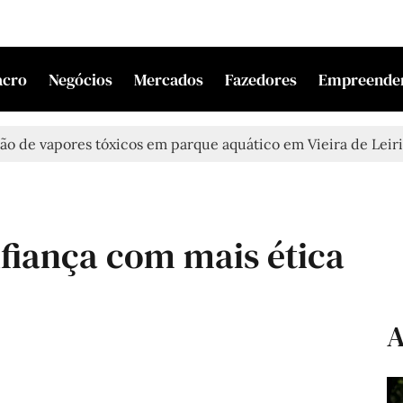
acro
Negócios
Mercados
Fazedores
Empreende
vapores tóxicos em parque aquático em Vieira de Leiria
C
fiança com mais ética
A