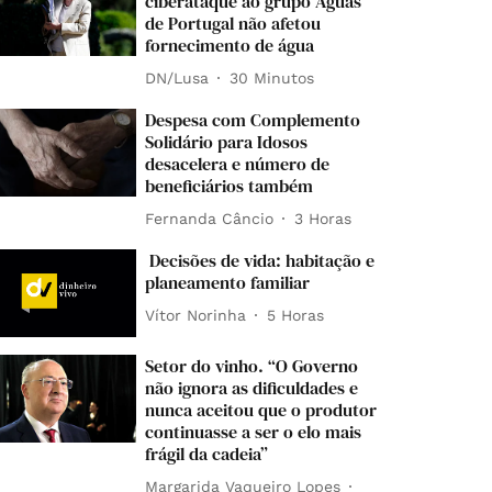
ciberataque ao grupo Águas
de Portugal não afetou
fornecimento de água
DN/Lusa
30 Minutos
Despesa com Complemento
Solidário para Idosos
desacelera e número de
beneficiários também
Fernanda Câncio
3 Horas
Decisões de vida: habitação e
planeamento familiar
Vítor Norinha
5 Horas
Setor do vinho. “O Governo
não ignora as dificuldades e
nunca aceitou que o produtor
continuasse a ser o elo mais
frágil da cadeia”
Margarida Vaqueiro Lopes