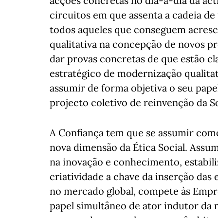
acções concretas no dia-a-dia da acti
circuitos em que assenta a cadeia de 
todos aqueles que conseguem acres
qualitativa na concepção de novos p
dar provas concretas de que estão c
estratégico de modernização qualita
assumir de forma objetiva o seu pape
projecto coletivo de reinvenção da S
A Confiança tem que se assumir como
nova dimensão da Ética Social. Assu
na inovação e conhecimento, estabiliza
criatividade a chave da inserção das
no mercado global, compete às Empre
papel simultâneo de ator indutor da