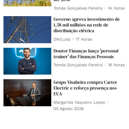
Tomás Gonçalves Pereira
14 Horas
Governo aprova investimento de
1,58 mil milhões na rede de
distribuição elétrica
DN/Lusa
17 Horas
Doutor Finanças lança 'personal
trainer' das Finanças Pessoais
Tomás Gonçalves Pereira
18 Horas
Grupo Visabeira compra Carter
Electric e reforça presença nos
EUA
Margarida Vaqueiro Lopes
05 Agosto 2026