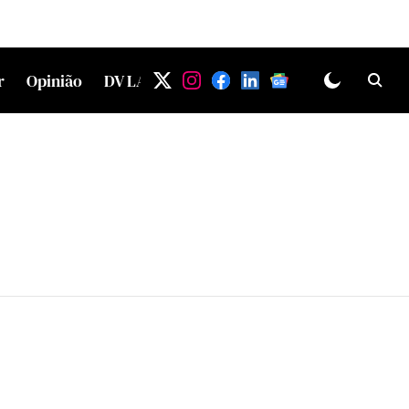
r
Opinião
DV LAB