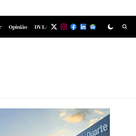
r
Opinião
DV LAB