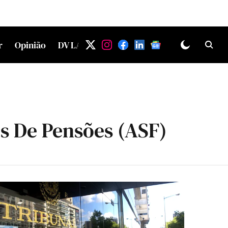
r
Opinião
DV LAB
s De Pensões (ASF)