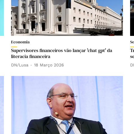
Economia
S
Supervisores financeiros vão lançar 'chat gpt' da
T
literacia financeira
s
DN/Lusa
18 Março 2026
D