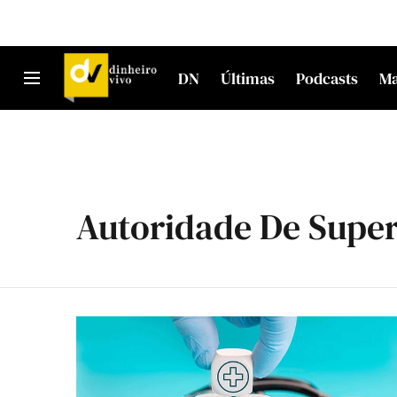
DN
Últimas
Podcasts
M
Autoridade De Super