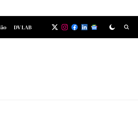
ião
DV LAB