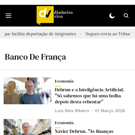
que facilita deportação de imigrantes
Seguro envia ao Tribunal Co
Banco De França
Economia
Debrun e a Inteligência Artificial.
"Só sabemos que há uma bolha
depois desta rebentar"
Luís Reis Ribeiro
01 Março 2026
Economia
Xavier Debrun. "As finanças